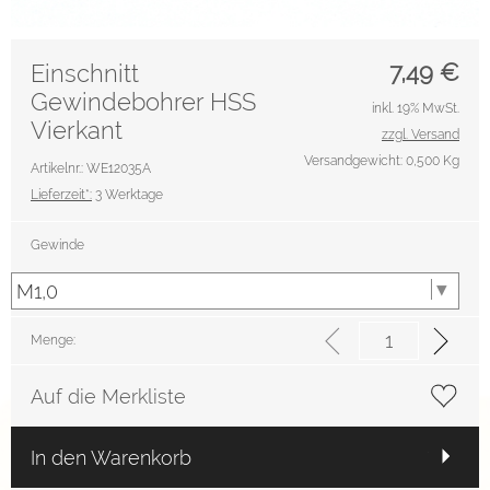
7,49
€
Einschnitt
Gewindebohrer HSS
inkl. 19% MwSt.
Vierkant
zzgl. Versand
Versandgewicht: 0,500 Kg
Artikelnr.: WE12035A
Lieferzeit*:
3 Werktage
Gewinde
Menge:
Auf die Merkliste
In den Warenkorb