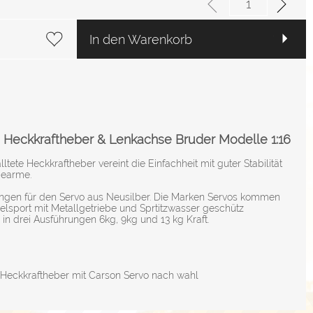
In den Warenkorb
. Heckkraftheber & Lenkachse Bruder Modelle 1:16
tete Heckkraftheber vereint die Einfachheit mit guter Stabilität
bearme.
ungen für den Servo aus Neusilber. Die Marken Servos kommen
lsport mit Metallgetriebe und Sprtitzwasser geschütz
 in drei Ausführungen 6kg, 9kg und 13 kg Kraft.
t Heckkraftheber mit Carson Servo nach wahl