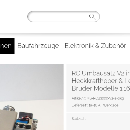
inen
Baufahrzeuge
Elektronik & Zubehör
RC Umbausatz V2 in
Heckkraftheber & 
Bruder Modelle 1:16
Artikelnr.: MS-RCB3000-V2-2-6kg
Lieferzeit*:
15-18 AT Werktage
Stellkraft