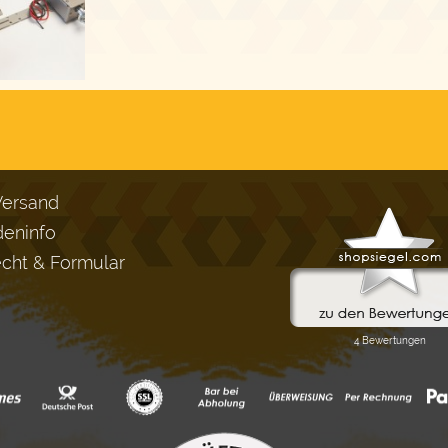
Versand
eninfo
echt & Formular